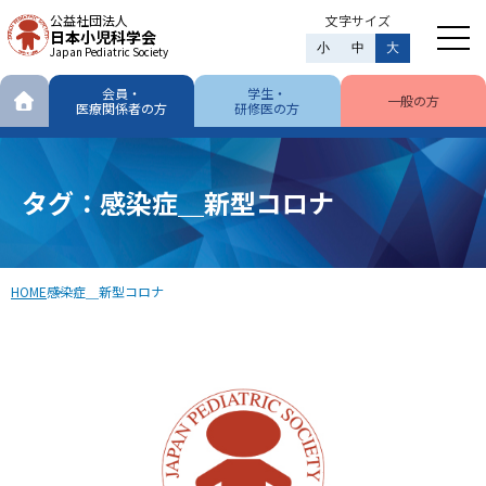
公益社団法人
文字サイズ
日本小児科学会
小
中
大
Japan Pediatric Society
会員・
学生・
一般の方
医療関係者の方
研修医の方
タグ：感染症＿新型コロナ
HOME
感染症＿新型コロナ