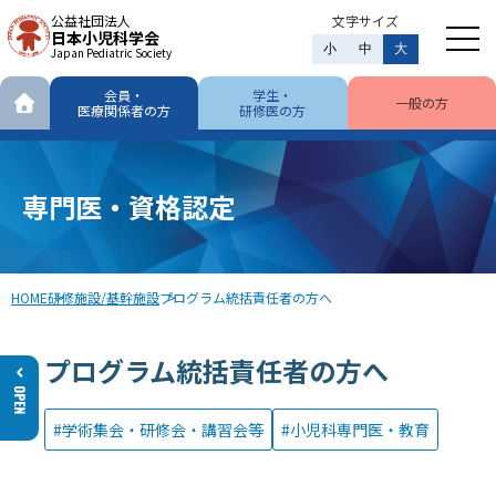
公益社団法人
文字サイズ
日本小児科学会
小
中
大
Japan Pediatric Society
会員・
学生・
一般の方
医療関係者の方
研修医の方
専門医・資格認定
HOME
研修施設/基幹施設
プログラム統括責任者の方へ
プログラム統括責任者の方へ
学術集会・研修会・講習会等
小児科専門医・教育