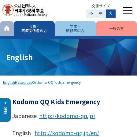
公益社団法人
文字サイズ
日本小児科学会
小
中
大
Japan Pediatric Society
会員・
学生・
一般の方
医療関係者の方
研修医の方
English
English
Resources
Kodomo QQ Kids Emergency
Kodomo QQ Kids Emergency
Japanese
http://kodomo-qq.jp/
English
http://kodomo-qq.jp/en/