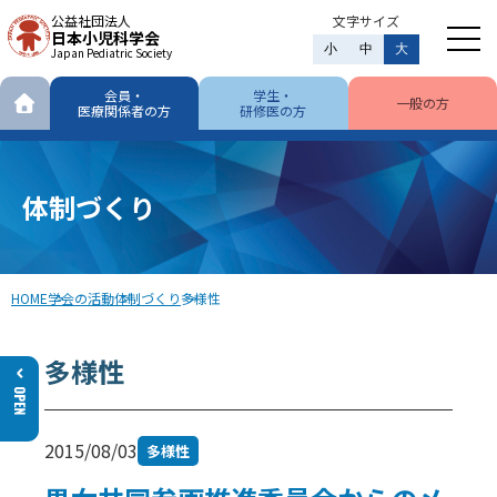
公益社団法人
文字サイズ
日本小児科学会
小
中
大
Japan Pediatric Society
会員・
学生・
一般の方
医療関係者の方
研修医の方
体制づくり
HOME
学会の活動
体制づくり
多様性
多様性
2015/08/03
多様性