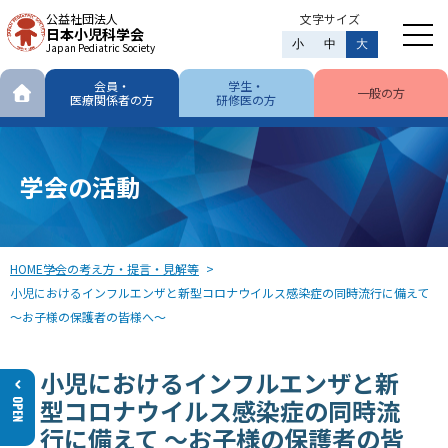
公益社団法人
文字サイズ
日本小児科学会
小
中
大
Japan Pediatric Society
会員・
学生・
一般の方
医療関係者の方
研修医の方
学会の活動
HOME
学会の考え方・提言・見解等
小児におけるインフルエンザと新型コロナウイルス感染症の同時流行に備えて
～お子様の保護者の皆様へ～
小児におけるインフルエンザと新
型コロナウイルス感染症の同時流
行に備えて ～お子様の保護者の皆