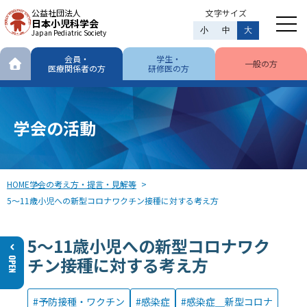
公益社団法人
文字サイズ
日本小児科学会
小
中
大
Japan Pediatric Society
会員・
学生・
一般の方
医療関係者の方
研修医の方
学会の活動
HOME
学会の考え方・提言・見解等
5～11歳小児への新型コロナワクチン接種に対する考え方
5～11歳小児への新型コロナワク
チン接種に対する考え方
予防接種・ワクチン
感染症
感染症＿新型コロナ