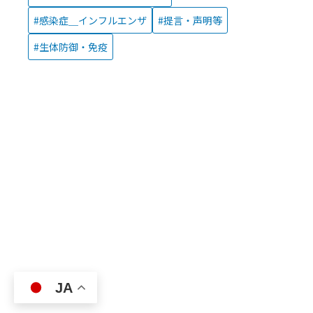
感染症＿インフルエンザ
提言・声明等
生体防御・免疫
JA