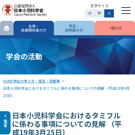
公益社団法人
文字サイズ
日本小児科学会
小
中
大
Japan Pediatric Society
会員・
学生・
一般の方
医療関係者の方
研修医の方
学会の活動
HOME
学会の考え方・提言・見解等
日本小児科学会におけるタミフルに係わる事項についての見解 （平成19年3月
25日）
日本小児科学会におけるタミフル
に係わる事項についての見解 （平
成19年3月25日）