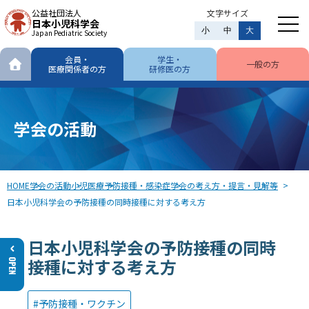
公益社団法人
文字サイズ
日本小児科学会
小
中
大
Japan Pediatric Society
会員・
学生・
一般の方
医療関係者の方
研修医の方
学会の活動
HOME
学会の活動
小児医療
予防接種・感染症
学会の考え方・提言・見解等
日本小児科学会の予防接種の同時接種に対する考え方
日本小児科学会の予防接種の同時
接種に対する考え方
予防接種・ワクチン