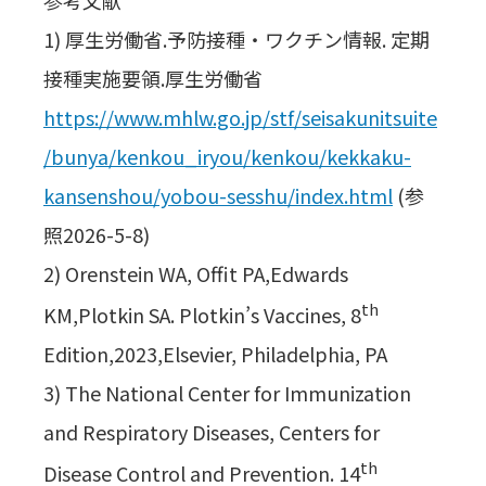
参考文献
1) 厚生労働省.予防接種・ワクチン情報. 定期
接種実施要領.厚生労働省
https://www.mhlw.go.jp/stf/seisakunitsuite
/bunya/kenkou_iryou/kenkou/kekkaku-
kansenshou/yobou-sesshu/index.html
(参
照2026-5-8)
2) Orenstein WA, Offit PA,Edwards
th
KM,Plotkin SA. Plotkin’s Vaccines, 8
Edition,2023,Elsevier, Philadelphia, PA
3) The National Center for Immunization
and Respiratory Diseases, Centers for
th
Disease Control and Prevention. 14