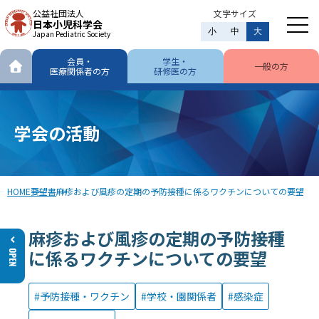
公益社団法人
文字サイズ
日本小児科学会
小
中
大
Japan Pediatric Society
会員・
学生・
一般の方
医療関係者の方
研修医の方
学会の活動
HOME
要望書
麻疹および風疹の定期の予防接種に係るワクチンについての要望
麻疹および風疹の定期の予防接種
に係るワクチンについての要望
予防接種・ワクチン
学校・園関係者
感染症