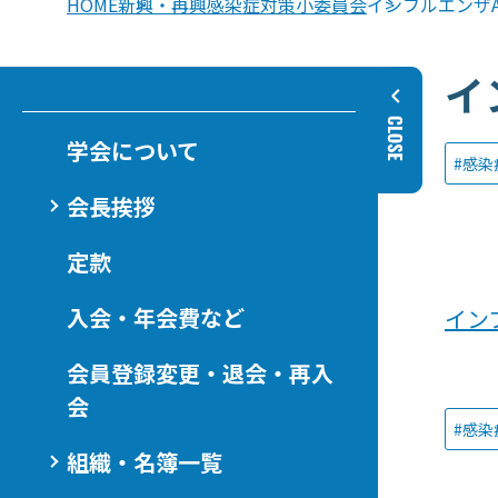
HOME
新興・再興感染症対策小委員会
インフルエンザA
イ
学会について
感染
会長挨拶
定款
入会・年会費など
イン
会員登録変更・退会・再入
会
感染
組織・名簿一覧