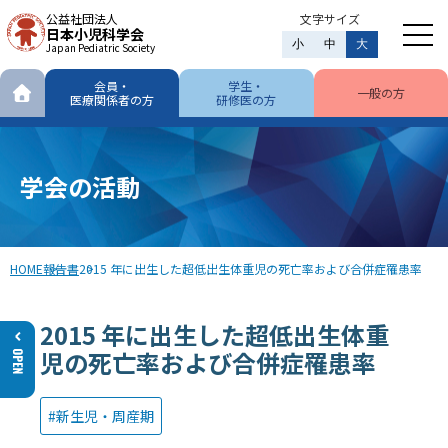
公益社団法人
文字サイズ
日本小児科学会
小
中
大
Japan Pediatric Society
会員・
学生・
一般の方
医療関係者の方
研修医の方
学会の活動
HOME
報告書
2015 年に出生した超低出生体重児の死亡率および合併症罹患率
2015 年に出生した超低出生体重
児の死亡率および合併症罹患率
新生児・周産期