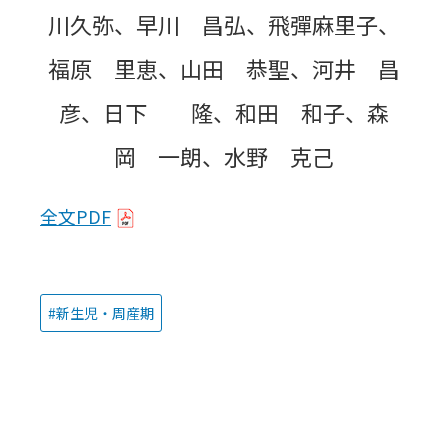
川久弥、早川 昌弘、飛彈麻里子、
福原 里恵、山田 恭聖、河井 昌
彦、日下 隆、和田 和子、森
岡 一朗、水野 克己
全文PDF
新生児・周産期