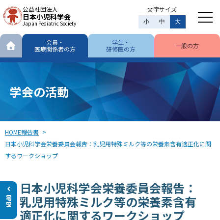
公益社団法人
文字サイズ
日本小児科学会
小
中
大
Japan Pediatric Society
会員・
学生・
一般の方
医療関係者の方
研修医の方
学会の活動
HOME
報告書
日本小児科学会栄養委員会報告：乳児用特殊ミルク等の栄養素含有適正化に関
するワークショップ
日本小児科学会栄養委員会報告：
乳児用特殊ミルク等の栄養素含有
適正化に関するワークショップ