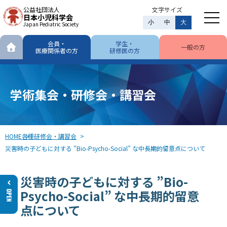
公益社団法人
文字サイズ
日本小児科学会
小
中
大
Japan Pediatric Society
会員・
学生・
一般の方
医療関係者の方
研修医の方
学術集会・研修会・講習会
HOME
各種研修会・講習会
災害時の子どもに対する ”Bio-Psycho-Social” な中長期的留意点について
災害時の子どもに対する ”Bio-
Psycho-Social” な中長期的留意
点について