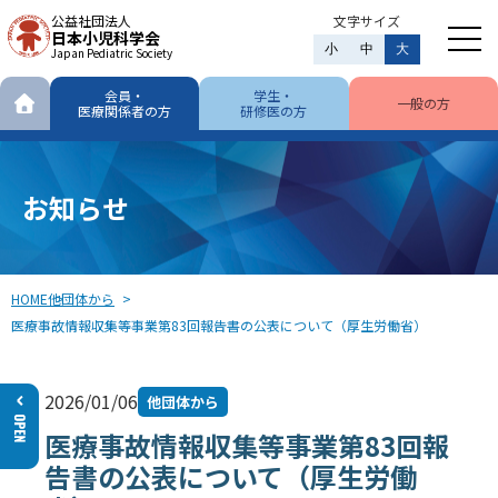
公益社団法人
文字サイズ
日本小児科学会
小
中
大
Japan Pediatric Society
会員・
学生・
一般の方
医療関係者の方
研修医の方
お知らせ
HOME
他団体から
医療事故情報収集等事業第83回報告書の公表について（厚生労働省）
2026/01/06
他団体から
医療事故情報収集等事業第83回報
告書の公表について（厚生労働