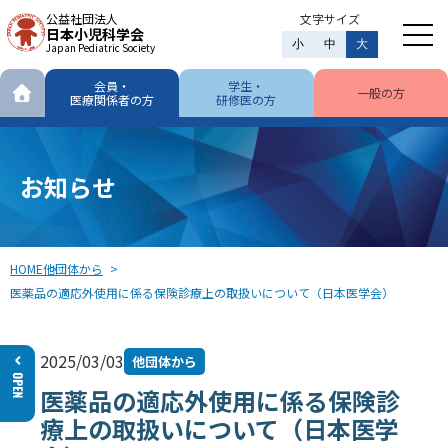
公益社団法人
文字サイズ
日本小児科学会
小
中
大
Japan Pediatric Society
会員・
学生・
一般の方
医療関係者の方
研修医の方
お知らせ
HOME
他団体から
医薬品の適応外使用に係る保険診療上の取扱いについて（日本医学会）
2025/03/03
他団体から
医薬品の適応外使用に係る保険診
療上の取扱いについて（日本医学