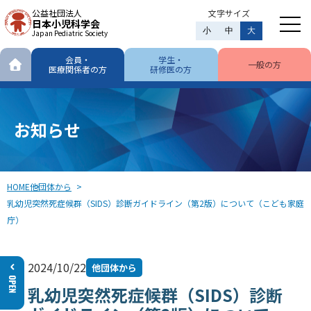
公益社団法人
文字サイズ
日本小児科学会
小
中
大
Japan Pediatric Society
会員・
学生・
一般の方
医療関係者の方
研修医の方
お知らせ
HOME
他団体から
乳幼児突然死症候群（SIDS）診断ガイドライン（第2版）について（こども家庭
庁）
2024/10/22
他団体から
乳幼児突然死症候群（SIDS）診断