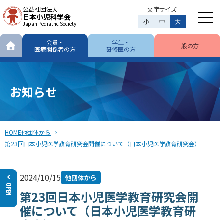
公益社団法人
文字サイズ
日本小児科学会
小
中
大
Japan Pediatric Society
会員・
学生・
一般の方
医療関係者の方
研修医の方
お知らせ
HOME
他団体から
第23回日本小児医学教育研究会開催について（日本小児医学教育研究会）
2024/10/15
他団体から
第23回日本小児医学教育研究会開
催について（日本小児医学教育研