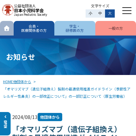
公益社団法人
文字サイズ
日本小児科学会
小
中
大
Japan Pediatric Society
会員・
学生・
一般の方
医療関係者の方
研修医の方
お知らせ
HOME
他団体から
「オマリズマブ（遺伝子組換え）製剤の最適使用推進ガイドライン（季節性ア
レルギー性鼻炎）の一部改正について」の一部訂正について（厚生労働省）
2024/08/13
他団体から
「オマリズマブ（遺伝子組換え）