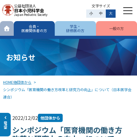
公益社団法人
文字サイズ
日本小児科学会
小
中
大
Japan Pediatric Society
会員・
学生・
一般の方
医療関係者の方
研修医の方
お知らせ
HOME
他団体から
シンポジウム「医育機関の働き方改革と研究力の向上」について（日本医学会
連合）
2022/12/02
他団体から
シンポジウム「医育機関の働き方