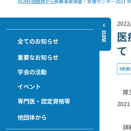
HOME
他団体から
医療事故調査・支援センター2021
2022
医
全てのお知らせ
て
重要なお知らせ
医療
学会の活動
イベント
厚生
専門医・認定資格等
20
他団体から
詳