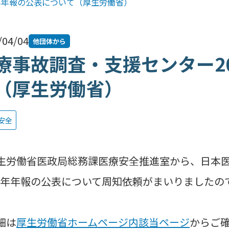
 年年報の公表について（厚生労働省）
/04/04
他団体から
療事故調査・支援センター20
（厚生労働省）
安全
労働省医政局総務課医療安全推進室から、日本医
21 年年報の公表について周知依頼がまいりました
細は
厚生労働省ホームページ内該当ページ
からご