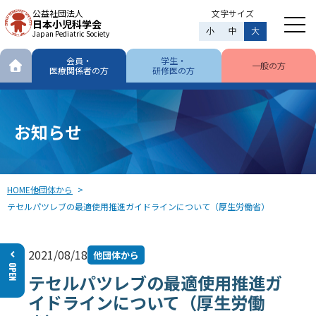
公益社団法人
文字サイズ
日本小児科学会
小
中
大
Japan Pediatric Society
会員・
学生・
一般の方
医療関係者の方
研修医の方
お知らせ
HOME
他団体から
テセルパツレブの最適使用推進ガイドラインについて（厚生労働省）
2021/08/18
他団体から
テセルパツレブの最適使用推進ガ
イドラインについて（厚生労働