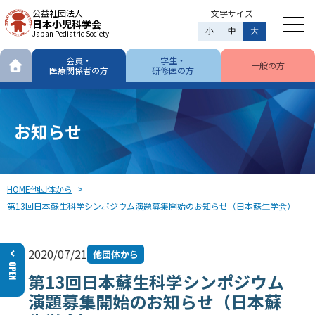
公益社団法人
文字サイズ
日本小児科学会
小
中
大
Japan Pediatric Society
会員・
学生・
一般の方
医療関係者の方
研修医の方
お知らせ
HOME
他団体から
第13回日本蘇生科学シンポジウム演題募集開始のお知らせ（日本蘇生学会）
2020/07/21
他団体から
第13回日本蘇生科学シンポジウム
演題募集開始のお知らせ（日本蘇