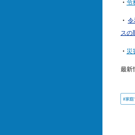
・
令
・
令
スの
・
災
最新
家庭