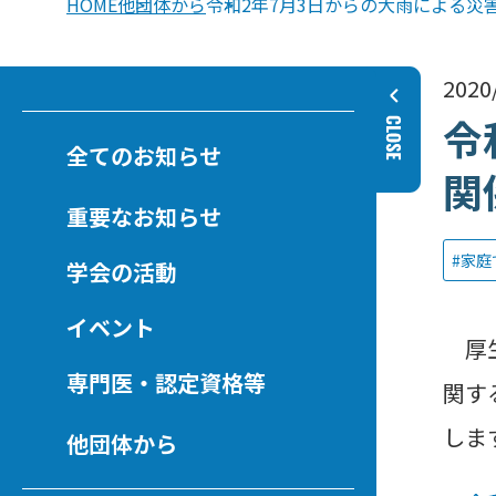
HOME
他団体から
令和2年7月3日からの大雨による
2020
令
全てのお知らせ
関
重要なお知らせ
家庭
学会の活動
イベント
厚生
専門医・認定資格等
関す
しま
他団体から