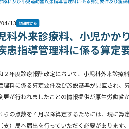
診療料及び小児運動器疾患指導管理料に係る算定要件及び施設
/04/13
他団体から
児科外来診療料、小児かか
疾患指導管理料に係る算定
２年度診療報酬改定において、小児科外来診療料
管理料に係る算定要件及び施設基準が見直され、
変更が行われましたことの情報提供が厚生労働省
らの点数を４月以降算定するためには、現に算定
（支）局へ届出を行っていただく必要があります