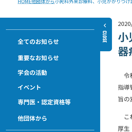
HOME
他団体から
小児科外来診療料、小児かかりつけ
2020
小
全てのお知らせ
器
重要なお知らせ
学会の活動
令和
イベント
指導
旨の
専門医・認定資格等
これ
他団体から
厚生