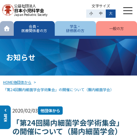
公益社団法人
文字サイズ
日本小児科学会
小
中
大
Japan Pediatric Society
会員・
学生・
一般の方
医療関係者の方
研修医の方
お知らせ
HOME
他団体から
「第24回腸内細菌学会学術集会」の開催について（腸内細菌学会）
2020/02/03
他団体から
「第24回腸内細菌学会学術集会」
の開催について（腸内細菌学会）