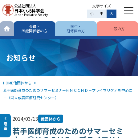
公益社団法人
文字サイズ
日本小児科学会
小
中
大
Japan Pediatric Society
会員・
学生・
一般の方
医療関係者の方
研修医の方
お知らせ
HOME
他団体から
若手医師育成のためのサマーセミナー＠ＮＣＣＨＤ－プライマリケアを中心に
－（国立成育医療研究センター）
2014/03/13
他団体から
若手医師育成のためのサマーセミ