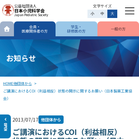
公益社団法人
文字サイズ
日本小児科学会
小
中
大
Japan Pediatric Society
会員・
学生・
一般の方
医療関係者の方
研修医の方
お知らせ
HOME
他団体から
ご講演におけるCOI（利益相反）状態の開示に関するお願い（日本製薬工業協
会）
2013/07/17
他団体から
ご講演におけるCOI（利益相反）