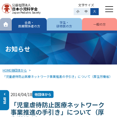
公益社団法人
文字サイズ
日本小児科学会
小
中
大
Japan Pediatric Society
会員・
学生・
一般の方
医療関係者の方
研修医の方
お知らせ
HOME
他団体から
「児童虐待防止医療ネットワーク事業推進の手引き」について（厚生労働省）
2014/04/18
他団体から
「児童虐待防止医療ネットワーク
事業推進の手引き」について（厚