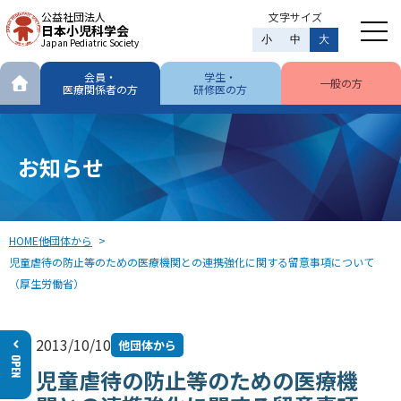
公益社団法人
文字サイズ
日本小児科学会
小
中
大
Japan Pediatric Society
会員・
学生・
一般の方
医療関係者の方
研修医の方
お知らせ
HOME
他団体から
児童虐待の防止等のための医療機関との連携強化に関する留意事項について
（厚生労働省）
2013/10/10
他団体から
児童虐待の防止等のための医療機