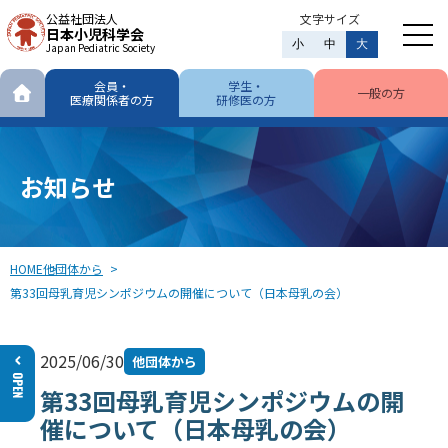
公益社団法人
文字サイズ
日本小児科学会
小
中
大
Japan Pediatric Society
会員・
学生・
一般の方
医療関係者の方
研修医の方
お知らせ
HOME
他団体から
第33回母乳育児シンポジウムの開催について（日本母乳の会）
2025/06/30
他団体から
第33回母乳育児シンポジウムの開
催について（日本母乳の会）