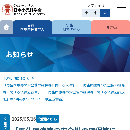
公益社団法人
文字サイズ
日本小児科学会
小
中
大
Japan Pediatric Society
会員・
学生・
一般の方
医療関係者の方
研修医の方
お知らせ
HOME
他団体から
「再生医療等の安全性の確保等に関する法律」、「再生医療等の安全性の確保
等に関する法律施行令」、「再生医療等の安全性の確保等に関する法律施行規
則」等の取扱いについて（厚生労働省）
2025/05/26
他団体から