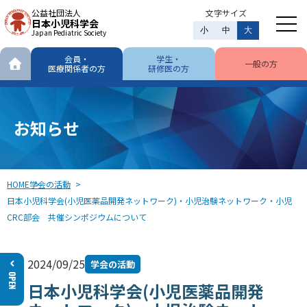
公益社団法人
文字サイズ
日本小児科学会
小
中
大
Japan Pediatric Society
会員・
学生・
一般の方
医療関係者の方
研修医の方
お知らせ
HOME
学会の活動
日本小児科学会(小児医薬品開発ネットワーク)・小児治験ネットワーク・小児
CRC部会 共催シンポジウムについて
2024/09/25
学会の活動
日本小児科学会(小児医薬品開発