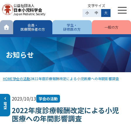
公益社団法人
文字サイズ
日本小児科学会
小
中
大
Japan Pediatric Society
会員・
学生・
一般の方
医療関係者の方
研修医の方
お知らせ
HOME
学会の活動
2022年度診療報酬改定による小児医療への年間影響調査
2023/10/13
学会の活動
2022年度診療報酬改定による小児
医療への年間影響調査