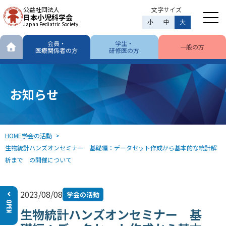
公益社団法人
文字サイズ
日本小児科学会
小
中
大
Japan Pediatric Society
会員・
学生・
一般の方
医療関係者の方
研修医の方
お知らせ
HOME
学会の活動
生物統計ハンズオンセミナー 基礎編：データセット作成から基本的な統計解
析まで の開催について
2023/08/08
学会の活動
生物統計ハンズオンセミナー 基