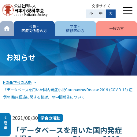
公益社団法人
文字サイズ
日本小児科学会
小
中
大
Japan Pediatric Society
会員・
学生・
一般の方
医療関係者の方
研修医の方
お知らせ
HOME
学会の活動
「データベースを用いた国内発症小児Coronavirus Disease 2019 (COVID-19) 症
例の 臨床経過に関する検討」の中間報告について
2021/08/30
学会の活動
「データベースを用いた国内発症