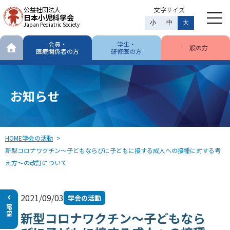
公益社団法人
文字サイズ
日本小児科学会
小
中
大
Japan Pediatric Society
会員・
学生・
一般の方
医療関係者の方
研修医の方
お知らせ
HOME
学会の活動
新型コロナワクチン～子どもならびに子どもに接する成人への接種に対する考
え方～の改訂について
2021/09/03
学会の活動
新型コロナワクチン～子どもなら