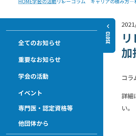
HOME
学会の活動
リレーコラム キャリアの積み方―私
2021
リ
全てのお知らせ
加
重要なお知らせ
学会の活動
コラ
イベント
詳細
専門医・認定資格等
い。
他団体から