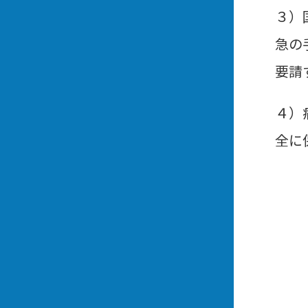
３）
急の
要請
４）
全に