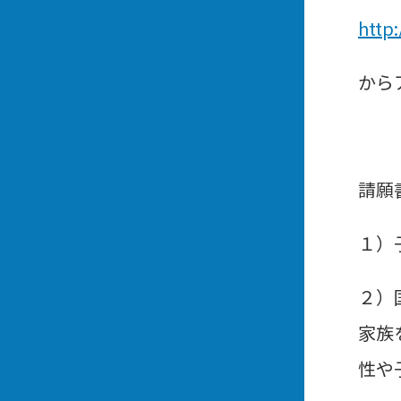
http
から
請願
１）
２）
家族
性や