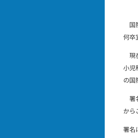
国際
何卒
現在
小児
の国
署名
から
署名