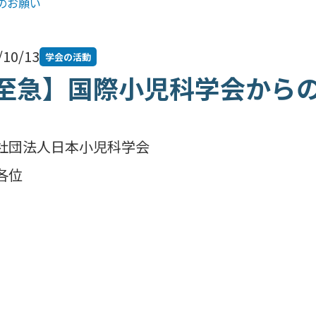
のお願い
/10/13
学会の活動
至急】国際小児科学会から
社団法人日本小児科学会
各位