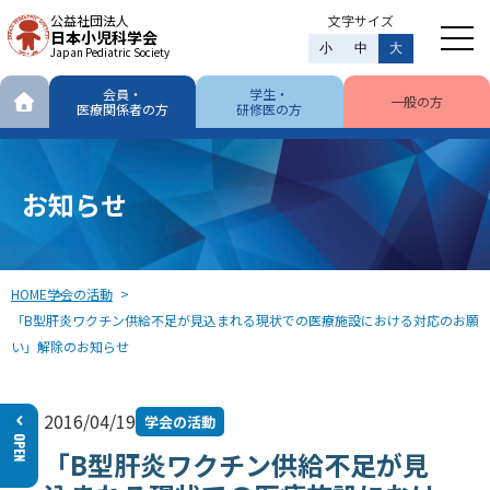
公益社団法人
文字サイズ
日本小児科学会
小
中
大
Japan Pediatric Society
会員・
学生・
一般の方
医療関係者の方
研修医の方
お知らせ
HOME
学会の活動
「B型肝炎ワクチン供給不足が見込まれる現状での医療施設における対応のお願
い」解除のお知らせ
2016/04/19
学会の活動
「B型肝炎ワクチン供給不足が見