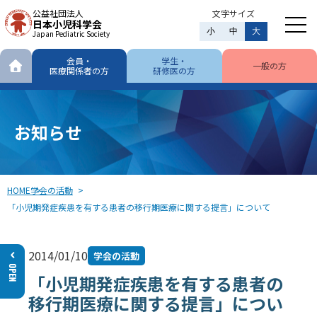
公益社団法人
文字サイズ
日本小児科学会
小
中
大
Japan Pediatric Society
会員・
学生・
一般の方
医療関係者の方
研修医の方
お知らせ
HOME
学会の活動
「小児期発症疾患を有する患者の移行期医療に関する提言」について
2014/01/10
学会の活動
「小児期発症疾患を有する患者の
移行期医療に関する提言」につい