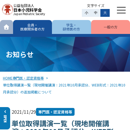
公益社団法人
文字サイズ
日本小児科学会
小
中
大
Japan Pediatric Society
会員・
学生・
一般の方
医療関係者の方
研修医の方
お知らせ
HOME
専門医・認定資格等
単位取得講演一覧（現地開催講演：2021年10月承認分、WEB形式：2021年10
月承認分）の追加掲載について
2021/11/29
専門医・認定資格等
単位取得講演一覧（現地開催講