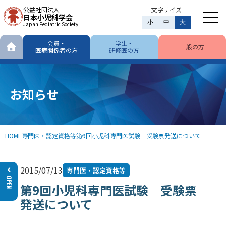
公益社団法人
文字サイズ
日本小児科学会
小
中
大
Japan Pediatric Society
会員・
学生・
一般の方
医療関係者の方
研修医の方
お知らせ
HOME
専門医・認定資格等
第9回小児科専門医試験 受験票発送について
2015/07/13
専門医・認定資格等
第9回小児科専門医試験 受験票
発送について