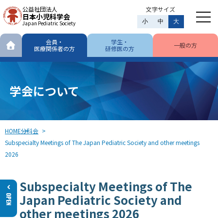
公益社団法人
文字サイズ
日本小児科学会
小
中
大
Japan Pediatric Society
会員・
学生・
一般の方
医療関係者の方
研修医の方
学会について
HOME
分科会
Subspecialty Meetings of The Japan Pediatric Society and other meetings
2026
Subspecialty Meetings of The
Japan Pediatric Society and
other meetings 2026