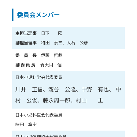
委員会メンバー
主担当理事
日下 隆
副担当理事
和田 泰三、大石 公彦
委 員 長
伊藤 哲哉
副 委 員 長
青天目 信
日本小児科学会代表委員
川井 正信、瀧谷 公隆、中野 有也、 中
村 公俊、藤永周一郎、村山 圭
日本小児科医会代表委員
時田 章史
日本小児保健協会代表委員