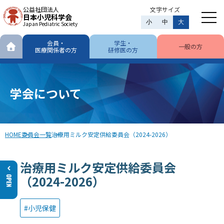
公益社団法人
文字サイズ
日本小児科学会
小
中
大
Japan Pediatric Society
会員・
学生・
一般の方
医療関係者の方
研修医の方
学会について
HOME
委員会一覧
治療用ミルク安定供給委員会（2024-2026）
治療用ミルク安定供給委員会
（2024-2026）
小児保健