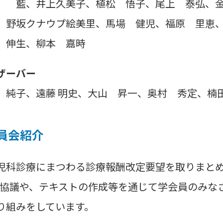
 藍、井上久美子、植松 悟子、尾上 泰弘、
、野坂クナウプ絵美里、馬場 健児、福原 里恵
伸生、柳本 嘉時
ザーバー
 純子、遠藤 明史、大山 昇一、奥村 秀定、
員会紹介
科診療にまつわる診療報酬改定要望を取りまとめ
と協議や、テキストの作成等を通じて学会員のみな
り組みをしています。