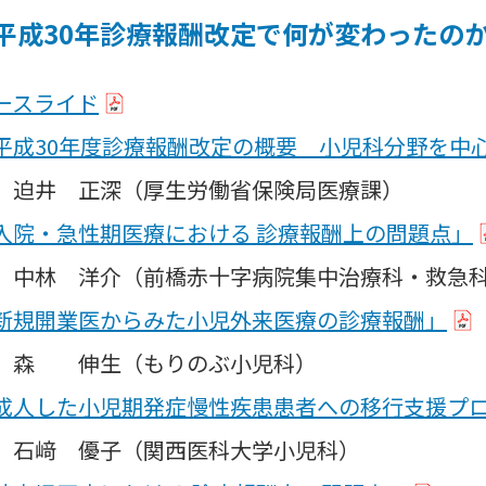
平成30年診療報酬改定で何が変わったのか」
ースライド
平成30年度診療報酬改定の概要 小児科分野を中
 正深（厚生労働省保険局医療課）
入院・急性期医療における 診療報酬上の問題点」
 洋介（前橋赤十字病院集中治療科・救急
新規開業医からみた小児外来医療の診療報酬」
 伸生（もりのぶ小児科）
成人した小児期発症慢性疾患患者への移行支援プ
 優子（関西医科大学小児科）