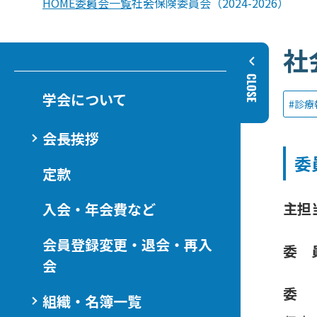
HOME
委員会一覧
社会保険委員会（2024-2026）
社
学会について
診療
会長挨拶
委
定款
主担
入会・年会費など
会員登録変更・退会・再入
委 
会
委
組織・名簿一覧