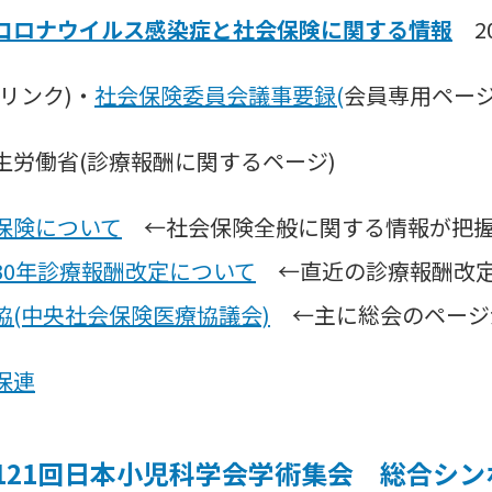
コロナウイルス感染症と社会保険に関する情報
20
連リンク)・
社会保険委員会議事要録(
会員専用ページ
生労働省(診療報酬に関するページ)
保険について
←社会保険全般に関する情報が把握
30年診療報酬改定について
←直近の診療報酬改
協(中央社会保険医療協議会)
←主に総会のページ
保連
121回日本小児科学会学術集会 総合シン