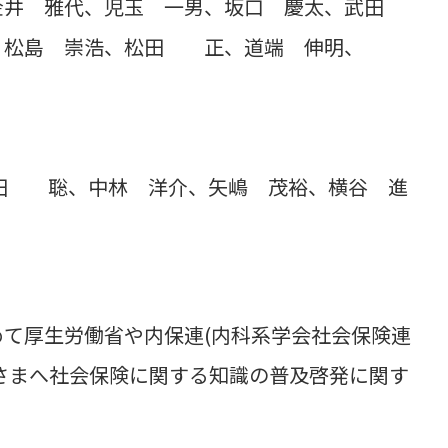
金井 雅代、児玉 一男、坂口 慶太、武田
、松島 崇浩、松田 正、道端 伸明、
楠田 聡、中林 洋介、矢嶋 茂裕、横谷 進
て厚生労働省や内保連(内科系学会社会保険連
さまへ社会保険に関する知識の普及啓発に関す