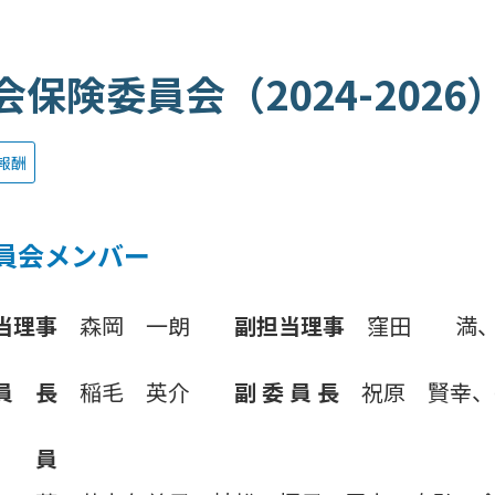
会保険委員会（2024-2026
報酬
員会メンバー
当理事
森岡 一朗
副担当理事
窪田 満、
員 長
稲毛 英介
副 委 員 長
祝原 賢幸、
 員