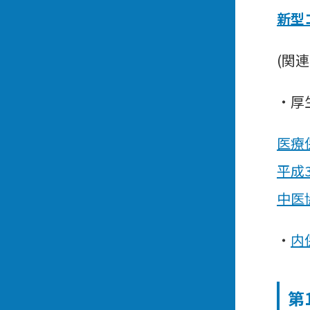
新型
(関
・厚
医療
平成
中医
・
内
第