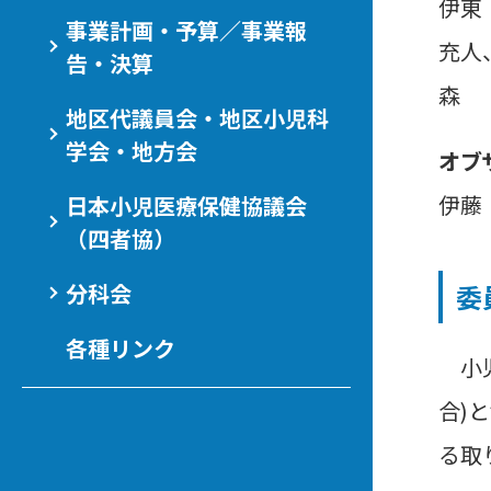
伊東
事業計画・予算／事業報
充人
告・決算
森 
地区代議員会・地区小児科
学会・地方会
オブ
伊藤
日本小児医療保健協議会
（四者協）
分科会
委
各種リンク
小児
合)
る取