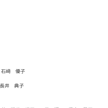
）
石﨑 優子
長井 典子