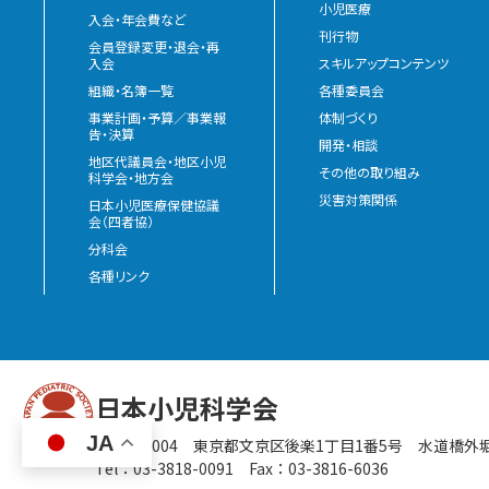
小児医療
入会・年会費など
刊行物
会員登録変更・退会・再
入会
スキルアップコンテンツ
組織・名簿一覧
各種委員会
事業計画・予算／事業報
体制づくり
告・決算
開発・相談
地区代議員会・地区小児
その他の取り組み
科学会・地方会
災害対策関係
日本小児医療保健協議
会（四者協）
分科会
各種リンク
日本小児科学会
JA
〒112-0004
東京都文京区後楽1丁目1番5号
水道橋外
Tel：03-3818-0091 Fax：03-3816-6036