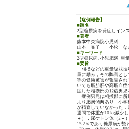
【症例報告】
■題名
2型糖尿病を発症しイン
■著者
熊本中央病院小児科
山本 晶子 小松 な
■キーワード
2型糖尿病, 小児肥満, 
■要旨
相撲などの重量級競技
量に励み，その弊害とし
等の健康被害が報告され
いても脂肪肝や高脂血症
症した相撲部の12歳男
症例男児は相撲部に所属
より肥満傾向あり，小学
が精査していなかった．
週間で体重が10 kg減
＋），尿ケトン体（2＋），空
15.2％であり糖尿病が