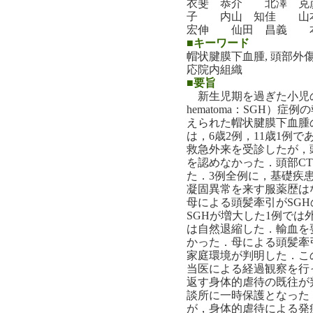
衣斐 恭介 北澤 克
子 内山 知佳 山
宏伸 仙田 昌義 
■キーワード
帽状腱膜下血腫, 頭部外傷
応院内組織
■要旨
新生児期を過ぎた小児の帽状
hematoma：SGH）
えられた帽状腱膜下血腫
は，6歳2例，11歳1例
救急外来を受診したが，
を認めなかった．頭部C
た．3例全例に，基礎疾
凝固異常を来す服薬歴は
母による頭髪牽引がSG
SGHが増大した1例では
は自然退縮した．輸血を
かった．母による頭髪牽
家庭環境が判明した．こ
当医による経過観察を行
返す身体的虐待の既往が
談所に一時保護となった
が，身体的虐待による発