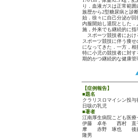
170 cm，体重92.3 kg
り．血液ガスは正常範囲
族歴から2型糖尿病と診
始．徐々に自己分泌が回
内服開始し退院とした．
施，外来でも継続的に指
スポーツ競技者におけ
スポーツ競技に伴う痩せ
になってきた．一方，相
特に小児の競技者に対す
期的かつ継続的な健康管
【症例報告】
■題名
クラリスロマイシン投与
日咳の乳児
■著者
江南厚生病院こども医療
伊藤 卓冬 西村 
摩 赤野 琢也 後
隆男