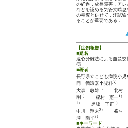
の経過，成長障害，アレ
などを認める気管支喘息
の精査と併せて，汗試験
ることが重要である．
【症例報告】
■題名
遠心分離法による血漿交
病
■著者
長野県立こども病院小児
3）
同 循環器小児科
1）
大森 教雄
北村 
1）
1）
剛
稲村 憲一
1）
1）
黒坂 了正
児
2）
中川 翔太
峯村 
3）
澤 陽平
■キーワード