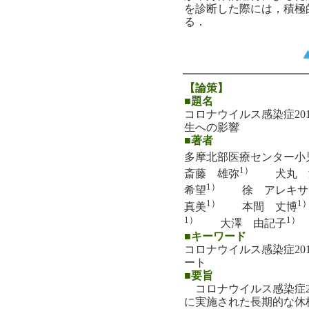
を診断した際には，積極
る．
【論策】
■題名
コロナウイルス感染症20
生への影響
■著者
多摩北部医療センター小
1）
斎藤 雄弥
犬丸 
1）
希望
徐 アレキサ
1）
1
真美
本間 丈博
1）
1）
大澤 由記子
■キーワード
コロナウイルス感染症2019
ート
■要旨
コロナウイルス感染症201
に実施された長期的な休