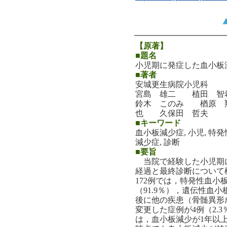
【原著】
■題名
小児期に発症した血小板
■著者
安城更生病院小児科
宮島 雄二 植田 
鈴木 このみ 楢原
也 久保田 哲夫
■キーワード
血小板減少症, 小児, 特
減少症, 診断
■要旨
当院で経験した小児期に
経過と最終診断について
172例では，特発性血小板
（91.9％），遺伝性血小
後に他の疾患（骨髄異形
変更した症例が4例（2.
は，血小板減少が1年以上