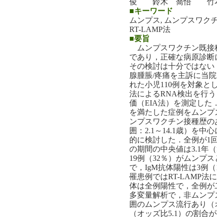
俊 鈴木 喬悟 竹
■キーワード
ムンプス, ムンプスワクチ
RT-LAMP法
■要旨
ムンプスワクチン既接
であり，正確な病原診断
その検討は十分ではない．2
腺腫脹/疼痛を主訴に当
れた小児110例を対象とし
法によるRNA検出を行うと
価（EIA法）を測定した
を満たした症例をムンプ
ンプスワクチン接種歴のあ
囲：2.1～14.1歳）
的に検討した．全例が1
の期間の中央値は3.1年（
19例（32％）がムンプ
で，IgM抗体陽性は3例
罹患例ではRT-LAMP
体は全例陽性で，全例が
多変量解析で，非ムンプ
囲のムンプス流行あり（オ
（オッズ比5.1）の割合が