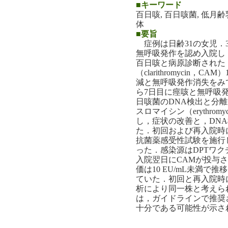
■キーワード
百日咳, 百日咳菌, 低月齢乳
体
■要旨
症例は日齢31の女児．
無呼吸発作を認め入院し
百日咳と病原診断された
（clarithromycin，C
減と無呼吸発作消失をみ
ら7日目に痙咳と無呼吸
日咳菌のDNA検出と分
スロマイシン（erythromy
し，症状の改善と，DN
た．初回および再入院時に分
抗菌薬感受性試験を施行
った．感染源はDPTワ
入院翌日にCAMが投与さ
価は10 EU/mL未満で推
ていた．初回と再入院時
析により同一株と考えら
は，ガイドラインで推奨
十分である可能性が示さ