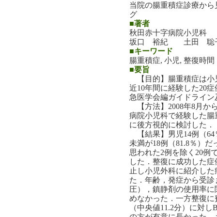
当院の腸重積症診療から
グ
■著者
秋田赤十字病院小児科
坂口 裕紀 土田 聡
■キーワード
腸重積症, 小児, 整復時間
■要旨
【目的】腸重積症は小
近10年間に経験した20
急医学会編ガイドライン
【方法】2008年8月から
病院小児科で経験した腸
に後方視的に検討した．
【結果】男児14例（64
未満が18例（81.8％
思われた2例を除く20例
した．整復に成功した症例
止し小児外科に紹介した症
た．年齢，発症から受診
圧），鎮静剤の使用率に
めなかった．一方整復に費
（中央値11.2分）に対し
の方が有意に長かった．さら