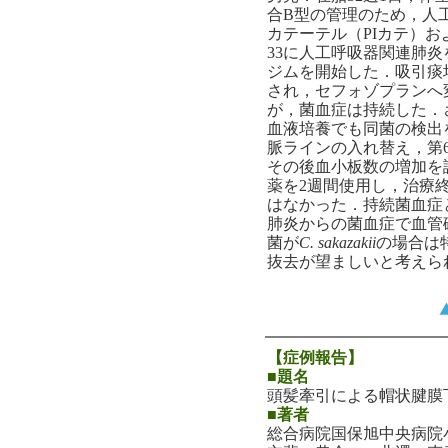
合B型の管理のため，人
カテーテル（PIカテ）
33に人工呼吸器関連肺
ジムを開始した．吸引痰
され，セフォゾプランへ
が，菌血症は持続した．
血液培養でも同菌の検出
脈ラインの入れ替え，第
その後血小板数の増加を
薬を2週間使用し，治療
はなかった．持続菌血症
肺炎からの菌血症で血管
菌が
C. sakazakii
の場合は
抜去が望ましいと考えら
【症例報告】
■題名
頭髪牽引による帽状腱膜
■著者
総合病院国保旭中央病院