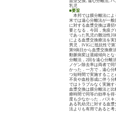
血漿交換, 遠心分離法, 
乳児
■要旨
本邦では膜分離法によ
米では遠心分離法が一般
に対する血漿交換は適切
要となる．今回，免疫グロ
であった乳児の難治性川
による血漿交換療法を実
男児．IVIGに抵抗性で
第9病日から血漿交換療
動脈病変は退縮傾向とな
分離法，2回を遠心分離法
ノゲン除去率は両者で同
かった．一方で，遠心分
つ短時間で実施すること
不良や血栓形成に伴う分
ではトラブルなく実施す
血漿交換は膜分離法と比
療時間で同等の効率を得
度も少なかった．バスキ
ある乳幼児に対する血漿
法よりも有用であると考