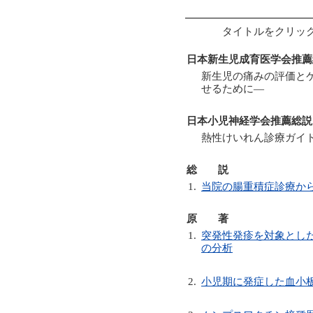
タイトルをクリッ
日本新生児成育医学会推薦
新生児の痛みの評価と
せるために―
日本小児神経学会推薦総説
熱性けいれん診療ガイ
総 説
1.
当院の腸重積症診療か
原 著
1.
突発性発疹を対象とし
の分析
2.
小児期に発症した血小