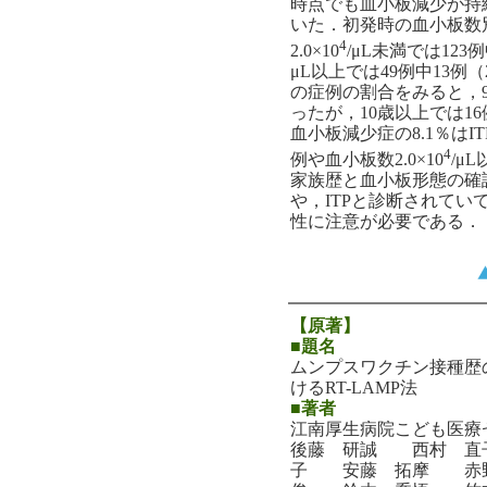
時点でも血小板減少が持続
いた．初発時の血小板数
4
2.0×10
/μL未満では123
μL以上では49例中13例（
の症例の割合をみると，9歳
ったが，10歳以上では16
血小板減少症の8.1％はI
4
例や血小板数2.0×10
/μ
家族歴と血小板形態の確
や，ITPと診断されて
性に注意が必要である．
【原著】
■題名
ムンプスワクチン接種歴
けるRT-LAMP法
■著者
江南厚生病院こども医療
後藤 研誠 西村 
子 安藤 拓摩 赤