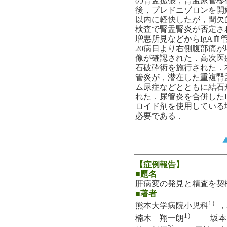
の腎盂拡張，腎盂尿管移
後，プレドニゾロンを開
以内に軽快したが，間欠
検査で腎盂腎炎が否定され
増悪所見などからIgA
20病日より右側腹部痛が
像が確認された．高次医
石破砕術を施行された．
管炎が，潜在した重複腎
ム尿症などとともに結石
れた．尿管炎を合併した
ロイド剤を使用している
必要である．
【症例報告】
■題名
肝病変の発見と精査を契
■著者
1）
熊本大学病院小児科
，
1）
楠木 翔一朗
坂本 