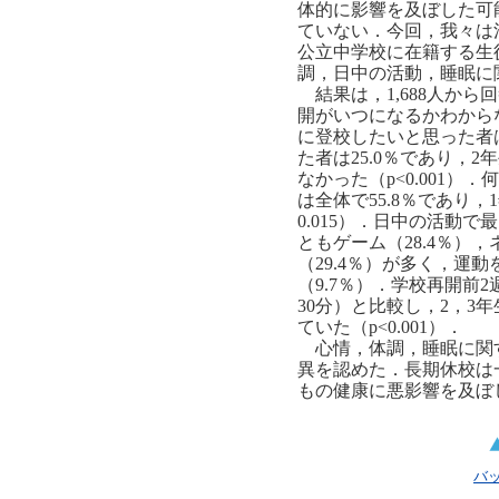
体的に影響を及ぼした可
ていない．今回，我々は
公立中学校に在籍する生
調，日中の活動，睡眠に
結果は，1,688人から
開がいつになるかわからな
に登校したいと思った者は
た者は25.0％であり，
なかった（p<0.001
は全体で55.8％であり
0.015）．日中の活動
ともゲーム（28.4％），
（29.4％）が多く，運
（9.7％）．学校再開前
30分）と比較し，2，3
ていた（p<0.001）．
心情，体調，睡眠に関
異を認めた．長期休校は
もの健康に悪影響を及ぼ
バ