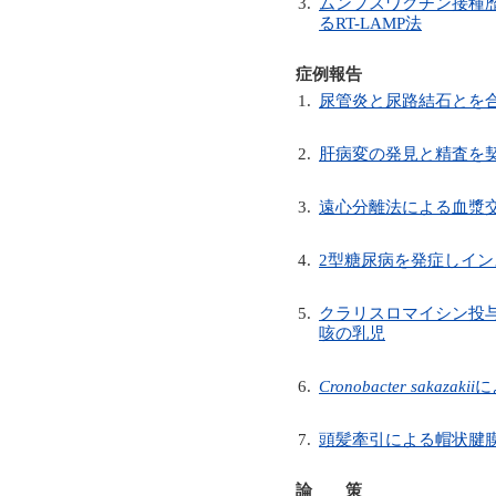
3.
ムンプスワクチン接種
るRT-LAMP法
症例報告
1.
尿管炎と尿路結石とを合
2.
肝病変の発見と精査を
3.
遠心分離法による血漿
4.
2型糖尿病を発症しイン
5.
クラリスロマイシン投
咳の乳児
6.
Cronobacter sakazakii
に
7.
頭髪牽引による帽状腱
論 策