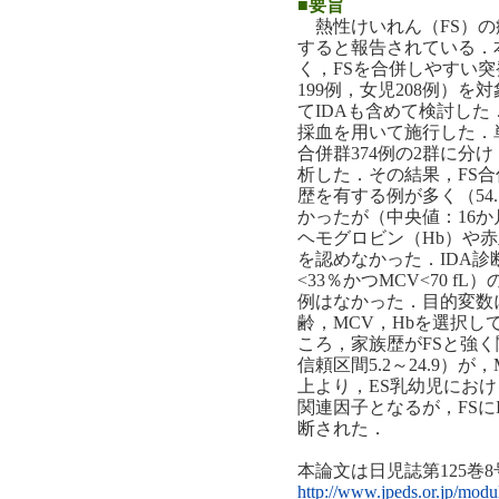
■要旨
熱性けいれん（FS）の
すると報告されている．
く，FSを合併しやすい突
199例，女児208例）
てIDAも含めて検討し
採血を用いて施行した．単
合併群374例の2群に分
析した．その結果，FS合
歴を有する例が多く（54.5％ 
かったが（中央値：16か月 v
ヘモグロビン（Hb）や
を認めなかった．IDA診断（
<33％かつMCV<70 fL
例はなかった．目的変数
齢，MCV，Hbを選択
ころ，家族歴がFSと強く関
信頼区間5.2～24.9）
上より，ES乳幼児におけ
関連因子となるが，FSに
断された．
本論文は日児誌第125巻8
http://www.jpeds.or.jp/modu