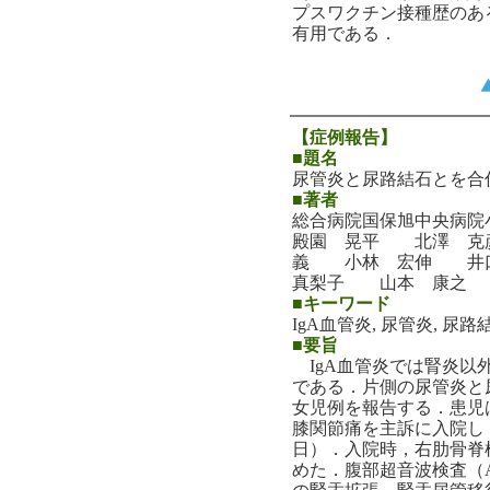
プスワクチン接種歴のあ
有用である．
【症例報告】
■題名
尿管炎と尿路結石とを合併
■著者
総合病院国保旭中央病院
殿園 晃平 北澤 
義 小林 宏伸 井
真梨子 山本 康之
■キーワード
IgA血管炎, 尿管炎, 尿路
■要旨
IgA血管炎では腎炎以
である．片側の尿管炎と尿
女児例を報告する．患児
膝関節痛を主訴に入院し，
日）．入院時，右肋骨脊
めた．腹部超音波検査（