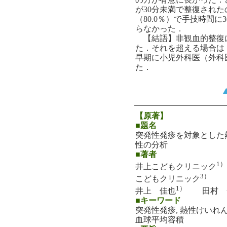
が30分未満で整復された
（80.0％）で手技時間
らなかった．
【結語】非観血的整復に
た．それを超える場合は
早期に小児外科医（外科
た．
【原著】
■題名
突発性発疹を対象とした
性の分析
■著者
1）
井上こどもクリニック
3）
こどもクリニック
1）
井上 佳也
田村 
■キーワード
突発性発疹, 熱性けいれん
血球平均容積