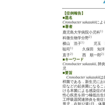
【症例報告】
■題名
Cronobacter sakazakii
によ
■著者
1）
鹿児島大学病院小児科
2）
科微生物学分野
1）
横山 浩子
児玉 
1）
聡司
久保田 知洋
2）
2
直子
西 順一郎
■キーワード
Cronobacter sakazakii
, 肺
児
■要旨
Cronobacter sakazakii
は
桿菌である．新生児にお
症などの起炎菌になるこ
ける本菌による感染症の
性心疾患を持つ極低出生
工呼吸器関連肺炎を発症
男児．在胎32週1日，体重