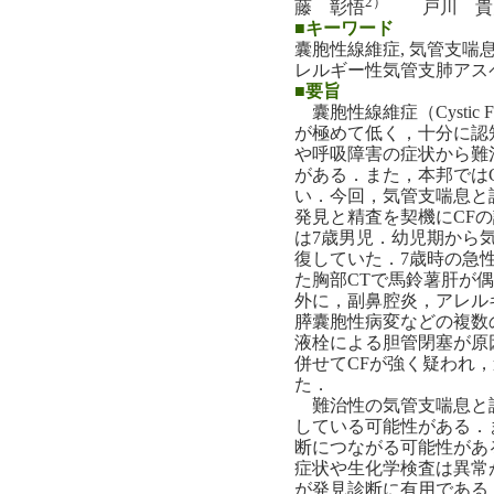
2）
藤 彰悟
戸川 貴
■キーワード
囊胞性線維症, 気管支喘息
レルギー性気管支肺アス
■要旨
囊胞性線維症（Cystic F
が極めて低く，十分に認
や呼吸障害の症状から難
がある．また，本邦では
い．今回，気管支喘息と
発見と精査を契機にCF
は7歳男児．幼児期から
復していた．7歳時の急
た胸部CTで馬鈴薯肝が
外に，副鼻腔炎，アレル
膵囊胞性病変などの複数
液栓による胆管閉塞が原
併せてCFが強く疑われ
た．
難治性の気管支喘息と診
している可能性がある．
断につながる可能性があ
症状や生化学検査は異常
が発見診断に有用である