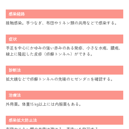
感染経路
接触感染。手つなぎ、布団やリネン類の共用などで感染する。
症状
手足を中心にかゆみの強い赤みのある発疹、小さな水疱、膿疱、
線上に隆起した皮疹（疥癬トンネル）ができる。
診断法
拡大鏡などで疥癬トンネルの先端のヒゼンダニを確認する。
治療法
外用薬。体重15 kg以上には内服薬もある。
感染拡大防止法