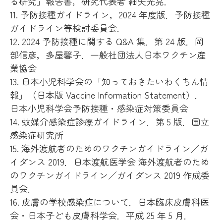
る研究」報告書，研究代表者 細矢光亮．
11. 予防接種ガイドライン，2024 年度版．予防接種
ガイドライン等検討委員会．
12. 2024 予防接種に関する Q&A 集．第 24 版．岡
部信彦，多屋馨子．一般社団法人日本ワクチン産
業協会
13. 日本小児科学会の「知っておきたいわくちん情
報」（日本版 Vaccine Information Statement）．
日本小児科学会予防接種・感染症対策委員会
14. 蚊媒介感染症診療ガイドライン．第 5 版．国立
感染症研究所
15. 海外渡航者のためのワクチンガイドライン／ガ
イダンス 2019．日本渡航医学会 海外渡航者のため
のワクチンガイドライン／ガイダンス 2019 作成委
員会．
16. 皮膚の学校感染症について．日本臨床皮膚科医
会・日本子ども皮膚科学会．平成 25 年 5 月．