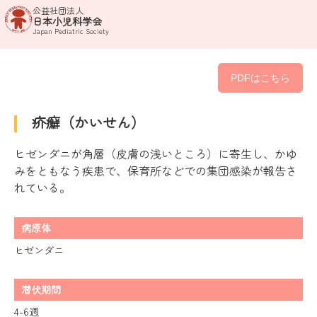
公益社団法人
日本小児科学会
Japan Pediatric Society
PDFはこちら
疥癬（かいせん）
ヒゼンダニが角層（皮膚の浅いところ）に寄生し、かゆ
みをともなう疾患で、保育所などでの集団感染が報告さ
れている。
病原体
ヒゼンダニ
潜伏期間
4-6週