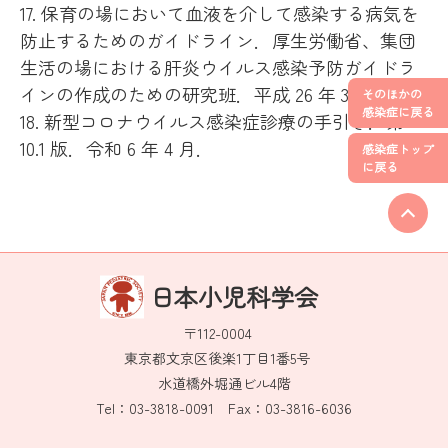
17. 保育の場において血液を介して感染する病気を
防止するためのガイドライン．厚生労働省、集団
生活の場における肝炎ウイルス感染予防ガイドラ
インの作成のための研究班．平成 26 年 3 月．
そのほかの
感染症に戻る
18. 新型コロナウイルス感染症診療の手引き．第
10.1 版．令和 6 年 4 月．
感染症トップ
に戻る
日本小児科学会
〒112-0004
東京都文京区後楽1丁目1番5号
水道橋外堀通ビル4階
Tel：03-3818-0091 Fax：03-3816-6036