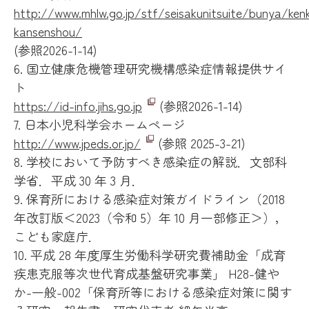
http://www.mhlw.go.jp/stf/seisakunitsuite/bunya/ken
kansenshou/
(参照2026-1-14)
6. 国立健康危機管理研究機構感染症情報提供サイ
ト
https://id-info.jihs.go.jp
(参照2026-1-14)
7. 日本小児科学会ホームページ
http://www.jpeds.or.jp/
(参照 2025-3-21)
8. 学校において予防すべき感染症の解説．文部科
学省．平成 30 年 3 月．
9. 保育所における感染症対策ガイドライン（2018
年改訂版＜2023（令和 5）年 10 月一部修正＞），
こども家庭庁．
10. 平成 28 年度厚生労働科学研究費補助金「成育
疾患克服等次世代育成基盤研究事業」 H28-健や
か-一般-002「保育所等における感染症対策に関す