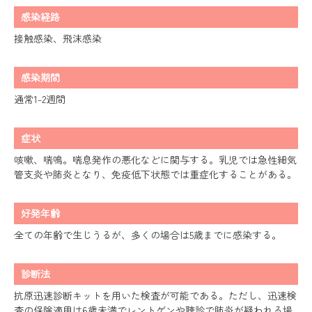
感染経路
接触感染、飛沫感染
感染期間
通常1-2週間
症状
咳嗽、喘鳴。喘息発作の悪化などに関与する。乳児では急性細気
管支炎や肺炎となり、免疫低下状態では重症化することがある。
好発年齢
全ての年齢で生じうるが、多くの場合は5歳までに感染する。
診断法
抗原迅速診断キットを用いた検査が可能である。ただし、迅速検
査の保険適用は6歳未満でレントゲンや聴診で肺炎が疑われる場