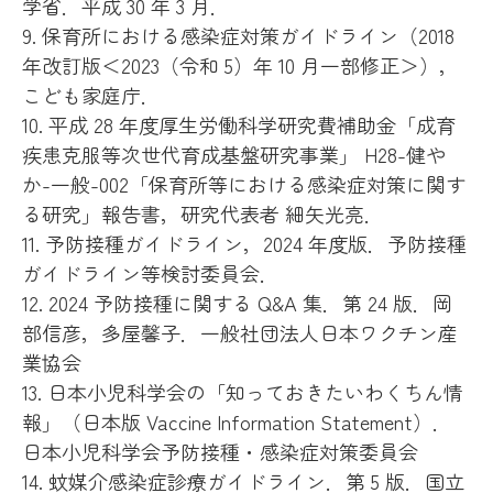
学省．平成 30 年 3 月．
9. 保育所における感染症対策ガイドライン（2018
年改訂版＜2023（令和 5）年 10 月一部修正＞），
こども家庭庁．
10. 平成 28 年度厚生労働科学研究費補助金「成育
疾患克服等次世代育成基盤研究事業」 H28-健や
か-一般-002「保育所等における感染症対策に関す
る研究」報告書，研究代表者 細矢光亮．
11. 予防接種ガイドライン，2024 年度版．予防接種
ガイドライン等検討委員会．
12. 2024 予防接種に関する Q&A 集．第 24 版．岡
部信彦，多屋馨子．一般社団法人日本ワクチン産
業協会
13. 日本小児科学会の「知っておきたいわくちん情
報」（日本版 Vaccine Information Statement）．
日本小児科学会予防接種・感染症対策委員会
14. 蚊媒介感染症診療ガイドライン．第 5 版．国立