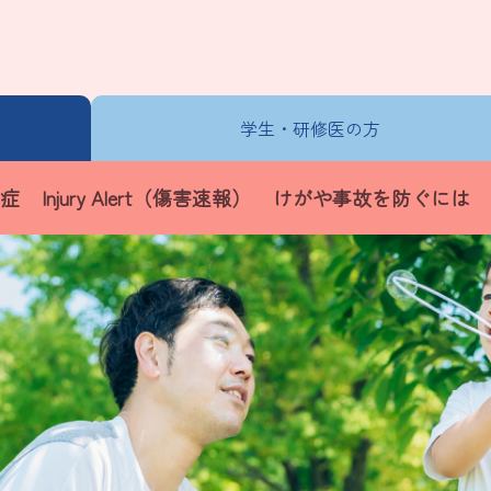
学生・
研修医の方
症
Injury Alert（傷害速報）
けがや事故を防ぐには